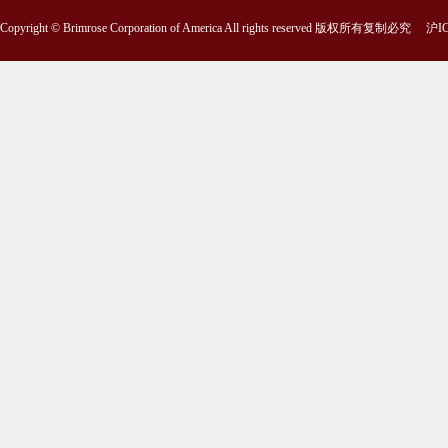
Copyright © Brimrose Corporation of America All rights reserved 版权所有复制必究
沪IC